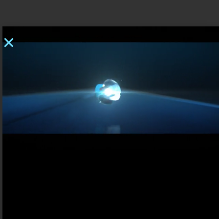
conversion d’énergie – électronique de puissance
Qui sommes-nous
Contact
FR
UK
VÉHICULES ÉLECTRIQUES