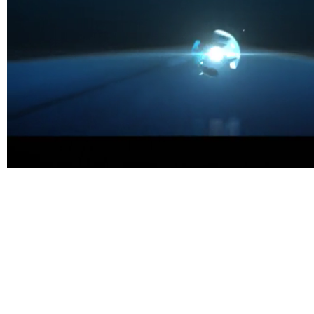
En validant ce formulaire, vous acceptez que vos informat
pouvez consulter notre
"Politique de confidentialité"
.
© 2023
ALPHÉE