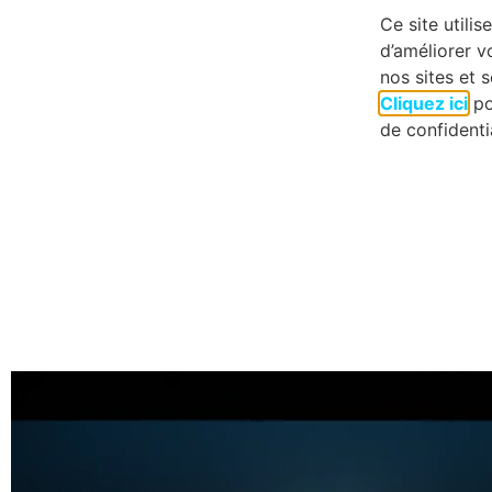
conversion d’énergie –
Ce site utilis
Qui
électronique de
d’améliorer v
puissance
nos sites et s
Con
Cliquez ici
po
de confidentia
FORMULAIRE D'INSCR
Veuillez renseigner ce formulaire pour télécharger la fiche