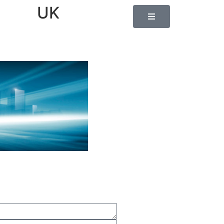
UK
r et fermer
Refuser