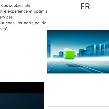
FR
e des cookies afin
Accepte
 sommes-nous
otre expérience et optimiser
ervices.
tact
ur consulter notre politique
lité.
IPTION
 produit.